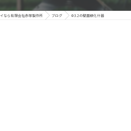
レイなら有限会社赤塚製作所
ブログ
Φ3.2の壁面緑化什器