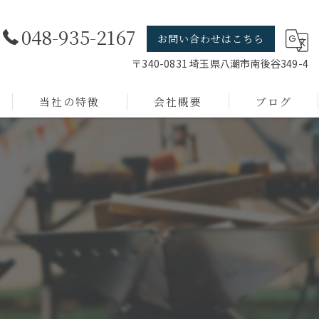
048-935-2167
お問い合わせはこちら
〒340-0831 埼玉県八潮市南後谷349-4
当社の特徴
会社概要
ブログ
線材加工
店舗什器
短納期
小ロット
デザイン