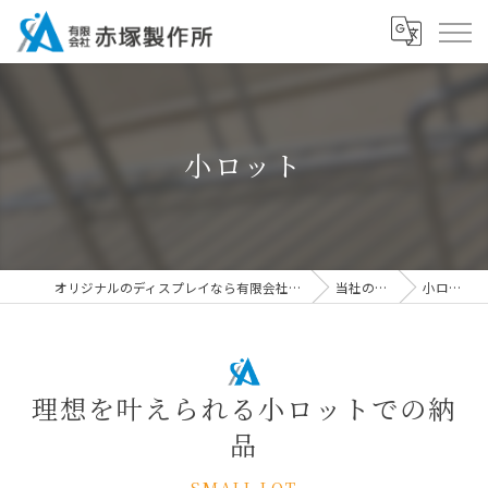
小ロット
オリジナルのディスプレイなら有限会社赤塚製作所
当社の特徴
小ロット
理想を叶えられる小ロットでの納
品
SMALL LOT