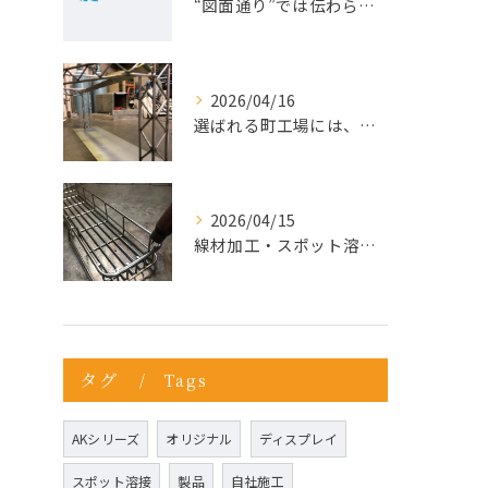
“図面通り”では伝わらない仕事が増えている理由
2026/04/16
選ばれる町工場には、理由がある。今こそ“依頼先の見直し”を。
2026/04/15
線材加工・スポット溶接ならお任せ
タグ
Tags
AKシリーズ
オリジナル
ディスプレイ
スポット溶接
製品
自社施工