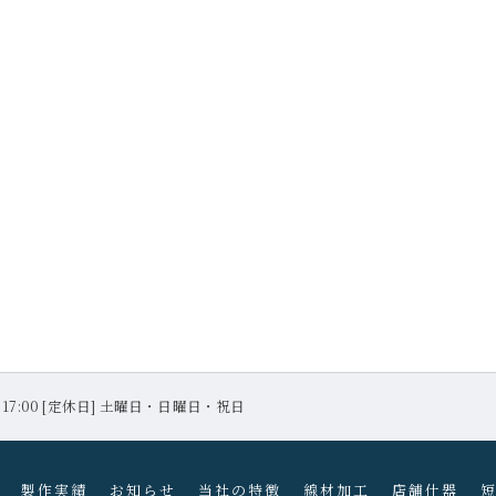
 〜 17:00 [定休日] 土曜日・日曜日・祝日
製作実績
お知らせ
当社の特徴
線材加工
店舗什器