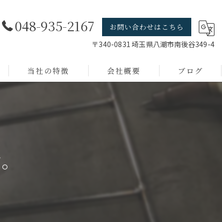
048-935-2167
お問い合わせはこちら
〒340-0831 埼玉県八潮市南後谷349-4
当社の特徴
会社概要
ブログ
線材加工
店舗什器
短納期
す。
小ロット
デザイン