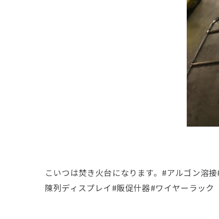
こいつは焚き火台になります。#アルゴン溶接#
陳列ディスプレイ#販促什器#ワイヤーラック