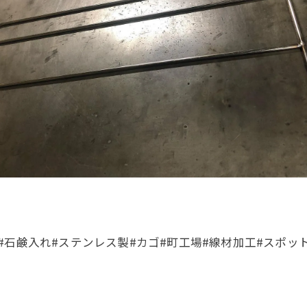
石鹸入れ#ステンレス製#カゴ#町工場#線材加工#スポッ