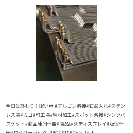
今日は終わり！眠い💤 #アルゴン溶接#石鹸入れ#ステン
レス製#カゴ#町工場#線材加工#スポット溶接#シンクバ
スケット#商品陳列什器#商品陳列ディスプレイ#販促什
器#ワイヤーラック#38GT310#Deki Tech