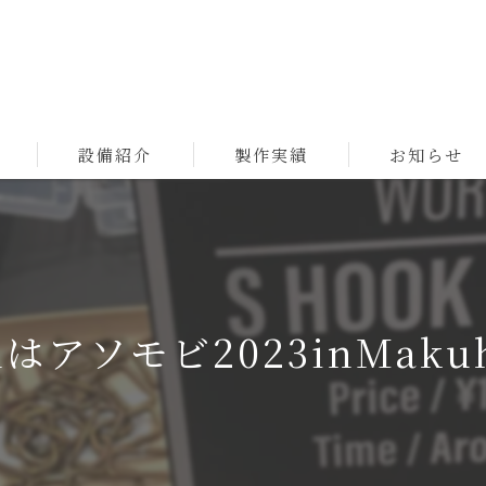
設備紹介
製作実績
お知らせ
chはアソモビ2023inMakuh