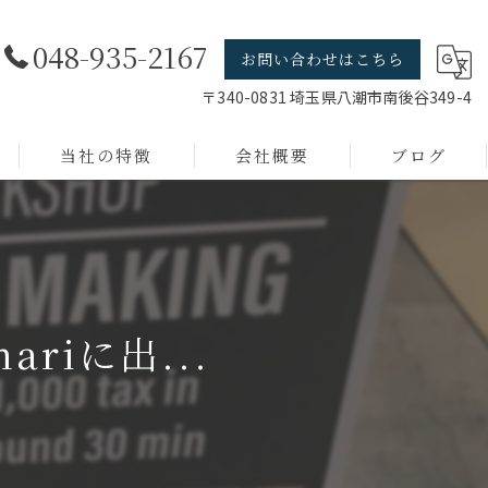
048-935-2167
お問い合わせはこちら
〒340-0831 埼玉県八潮市南後谷349-4
当社の特徴
会社概要
ブログ
線材加工
店舗什器
短納期
ariに出...
小ロット
デザイン