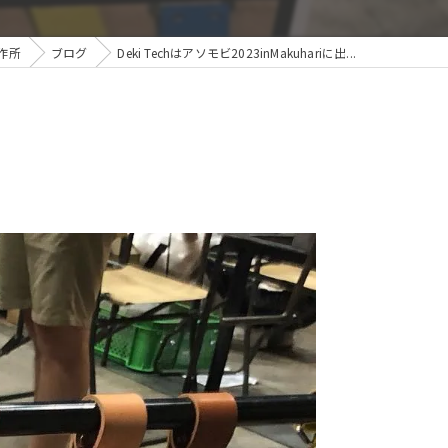
作所
ブログ
Deki Techはアソモビ2023inMakuhariに出...