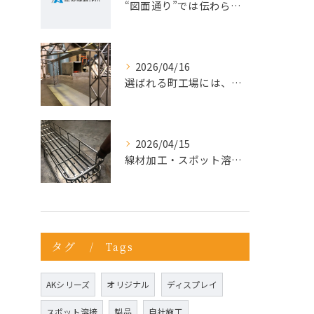
“図面通り”では伝わらない仕事が増えている理由
2026/04/16
選ばれる町工場には、理由がある。今こそ“依頼先の見直し”を。
2026/04/15
線材加工・スポット溶接ならお任せ
タグ
Tags
AKシリーズ
オリジナル
ディスプレイ
スポット溶接
製品
自社施工