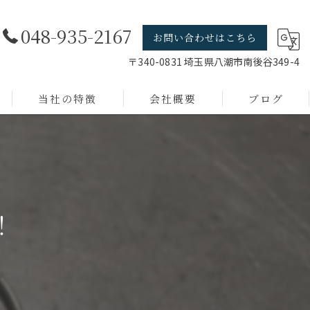
048-935-2167
お問い合わせはこちら
〒340-0831 埼玉県八潮市南後谷349-4
当社の特徴
会社概要
ブログ
線材加工
店舗什器
短納期
！
小ロット
デザイン