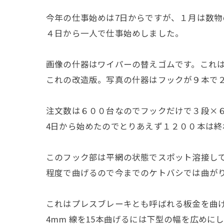
今年の仕事始めは7日からですが、１月は数
４日から一人で仕事始めしました。
画像の什器はワイパーの替えゴムです。これ
これの改造版。写真の什器はフックが９本で
注文数は６００台なのでフックだけで３段×６
4日から始めたのでとりあえず１２００本は終
このフック部は平網の状態でスポット溶接して
程度で曲げるので今までのケトバシでは曲が
これはプレスブレーキとも呼ばれる板金を曲
4mm 線を15本曲げるには下型の幅を広めに